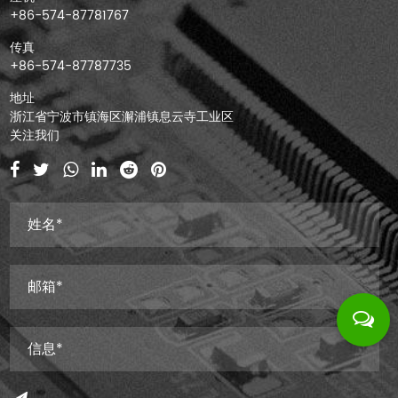
+86-574-87781767
传真
+86-574-87787735
地址
浙江省宁波市镇海区澥浦镇息云寺工业区
关注我们