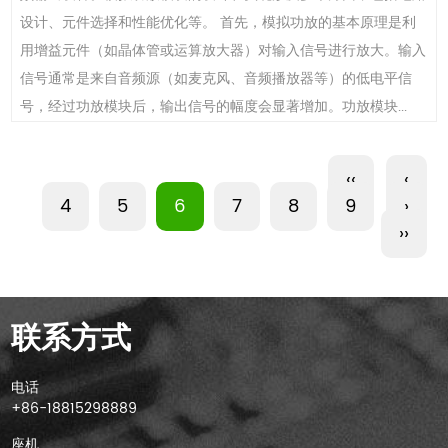
设计、元件选择和性能优化等。 首先，模拟功放的基本原理是利
用增益元件（如晶体管或运算放大器）对输入信号进行放大。输入
信号通常是来自音频源（如麦克风、音频播放器等）的低电平信
号，经过功放模块后，输出信号的幅度会显著增加。功放模块...
‹‹
‹
4
5
6
7
8
9
›
››
联系方式
电话
+86-18815298889
座机