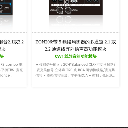
1 或
PL90：2通道话筒输入带话筒混响控制电
SP2
分频功能模块
CAT:电气分频功能模块
线路/
● 模拟信号输入：平衡XLR或TRS jack-mic信号 平衡
● 模拟信号输
克风
XLR 或立体声 3.5 毫米插孔线路信号 ● 模拟信号输
XLR 或非平衡
音炮输
出：平衡XLR ● 控制：2CH*Mic通道音量控制...