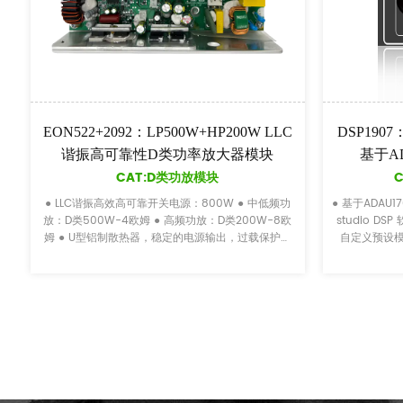
DSP1907：蓝牙和TWS内置多通道输入
SUB12-2.1+2B：
基于ADAU1701的DSP功能模块
声道线阵
CAT:数字信号处理模块
CAT:线
 基于ADAU1701 sound 音频系统设计。使用 sigma
● 模拟信号输入：2*Balanc
tudio DSP 软件配置信号处理参数。 ● 可选择四种
平衡 RCA，立体声 3.5 毫米插孔 2*非
自定义预设模式，可在软件中配置。 ● 模拟信号输
风信号 ● 模拟
入：2*Balance...