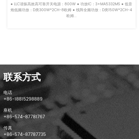
● LLC谐振高效高可靠开关电源：800W ● 功放IC：3×MA5332MS ● 低音
炮低频功放：D类300W*2CH-8欧姆 ● 线阵全频功放：D类150W*2CH-4
欧姆...
联系方式
电话
+86-18815298889
座机
+86-574-87781767
传真
+86-574-87787735