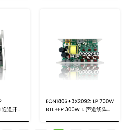
块
P
EON180S+3X2092: LP 700W
1.1通道开关
BTL+FP 300W 1.1声道线阵扬
器模块
声器系统功放模块