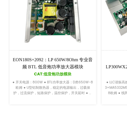
2-2.1+2B：双声道麦进混音2.1或2.2
EON206:带 5 频段均衡器
声道线阵音箱功能模块
2.2 通道线阵列扬
CAT:线阵音箱功能模块
CAT:线阵音箱
输入：2*Balanced XLR/TRS combo 非
● 模拟信号输入：2CH*Balanc
体声 3.5 毫米插孔 2*非平衡TRS-麦克
麦克风信号 立体声 TRS 或 R
风信号 ● 模拟信号输出：2*Balance...
信号 ● 模拟信号输出：非平衡RC
入增益、低音增强（可