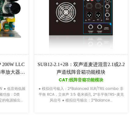
PL90：2通道话筒输入带话筒混响控制电
SP2：高音
分频功能模块
CAT:电气分频功能模块
C
● 模拟信号输入：平衡XLR或TRS jack-mic信号 平衡
● 模拟信号输入：平衡
XLR 或立体声 3.5 毫米插孔线路信号 ● 模拟信号输
XLR 或非平衡 RCA 插
出：平衡XLR ● 控制：2CH*Mic通道音量控制...