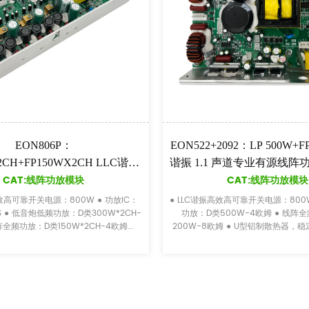
的多通道 2.1 或
PL18：5波段图形均衡器电分频功能模块
CAT:电气分频功能模块
声器功能模块
功能模块
● 模拟信号输入：平衡式XLR 或TRS jack-mic 信号
平衡 XLR 或非平衡 RCA 插孔或立体声 3.5mm 插孔
ed XLR-可切换线路/
线路信号 ● 模拟信号输出：平衡XLR或TRS插孔 ...
CA 可切换线路/麦克风
A ● 控制：低音炮输
在...