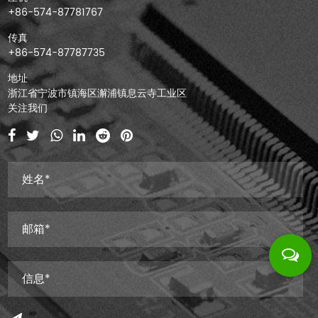
+86-574-87781767
传真
+86-574-87787735
地址
浙江省宁波市镇海区澥浦镇息云寺工业区
关注我们