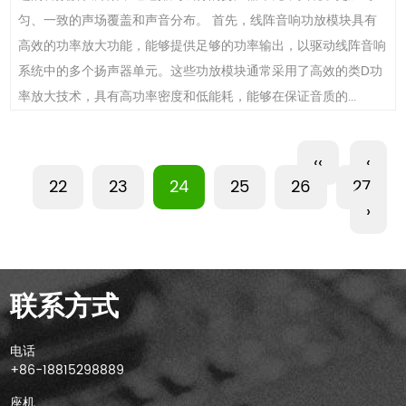
匀、一致的声场覆盖和声音分布。 首先，线阵音响功放模块具有
高效的功率放大功能，能够提供足够的功率输出，以驱动线阵音响
系统中的多个扬声器单元。这些功放模块通常采用了高效的类D功
率放大技术，具有高功率密度和低能耗，能够在保证音质的...
‹‹
‹
22
23
24
25
26
27
›
联系方式
电话
+86-18815298889
座机